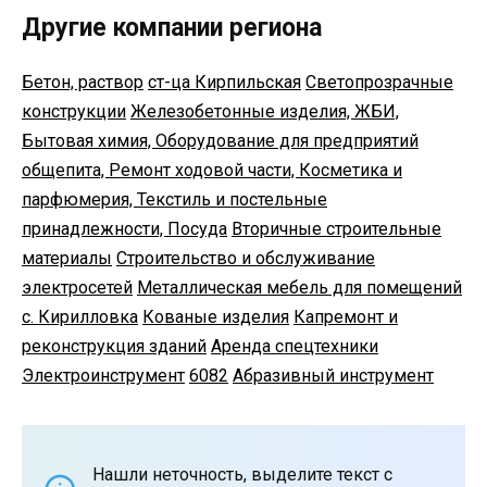
Другие компании региона
Бетон, раствор
ст-ца Кирпильская
Светопрозрачные
конструкции
Железобетонные изделия, ЖБИ,
Бытовая химия, Оборудование для предприятий
общепита, Ремонт ходовой части, Косметика и
парфюмерия, Текстиль и постельные
принадлежности, Посуда
Вторичные строительные
материалы
Строительство и обслуживание
электросетей
Металлическая мебель для помещений
с. Кирилловка
Кованые изделия
Капремонт и
реконструкция зданий
Аренда спецтехники
Электроинструмент
6082
Абразивный инструмент
Нашли неточность, выделите текст с