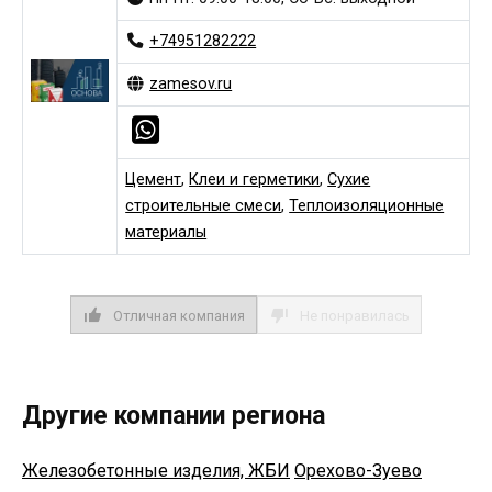
+74951282222
zamesov.ru
Цемент
,
Клеи и герметики
,
Сухие
строительные смеси
,
Теплоизоляционные
материалы
Отличная компания
Не понравилась
Другие компании региона
Железобетонные изделия, ЖБИ
Орехово-Зуево