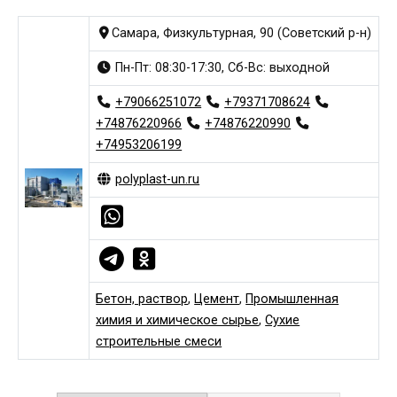
Самара, Физкультурная, 90 (Советский р-н)
Пн-Пт: 08:30-17:30, Сб-Вс: выходной
+79066251072
+79371708624
+74876220966
+74876220990
+74953206199
polyplast-un.ru
Бетон, раствор
,
Цемент
,
Промышленная
химия и химическое сырье
,
Сухие
строительные смеси