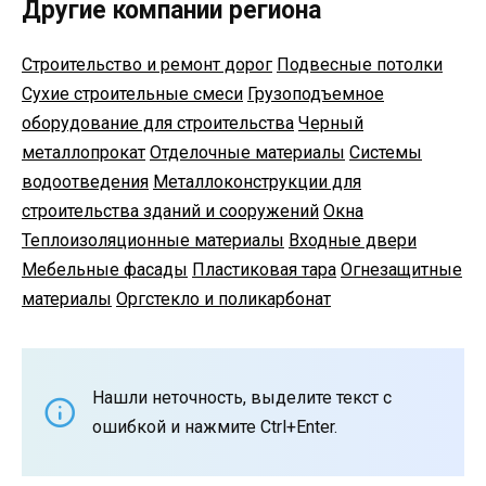
Другие компании региона
Строительство и ремонт дорог
Подвесные потолки
Сухие строительные смеси
Грузоподъемное
оборудование для строительства
Черный
металлопрокат
Отделочные материалы
Системы
водоотведения
Металлоконструкции для
строительства зданий и сооружений
Окна
Теплоизоляционные материалы
Входные двери
Мебельные фасады
Пластиковая тара
Огнезащитные
материалы
Оргстекло и поликарбонат
Нашли неточность, выделите текст с
ошибкой и нажмите Ctrl+Enter.