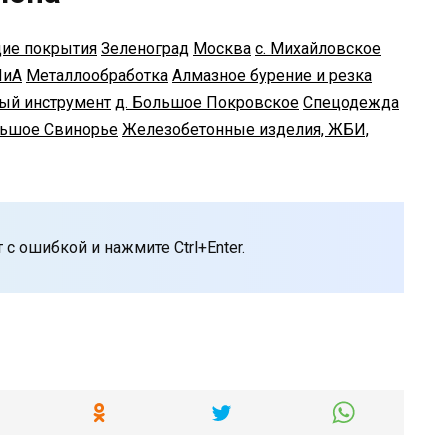
ие покрытия
Зеленоград
Москва
с. Михайловское
ПиА
Металлообработка
Алмазное бурение и резка
ый инструмент
д. Большое Покровское
Спецодежда
льшое Свинорье
Железобетонные изделия, ЖБИ,
с ошибкой и нажмите Ctrl+Enter.