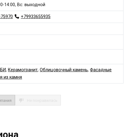
:00-14:00, Вс: выходной
475970
+79933655935
ЖБИ
,
Керамогранит
,
Облицовочный камень
,
Фасадные
я из камня
мпания
Не понравилась
иона