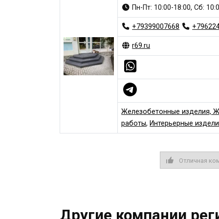
Пн-Пт: 10:00-18:00, Сб: 10
+79399007668
+79622
r69.ru
Железобетонные изделия, 
работы
,
Интерьерные издели
Отличная ко
Другие компании рег