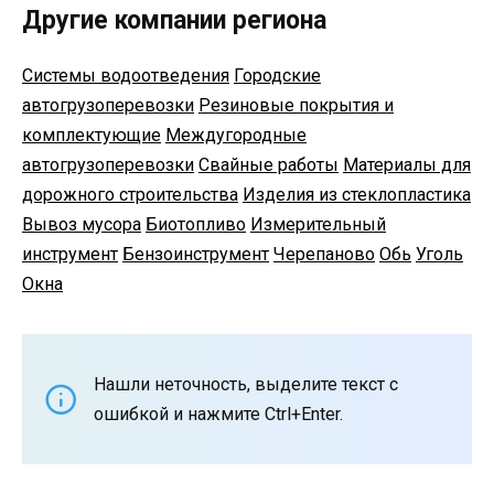
Другие компании региона
Системы водоотведения
Городские
автогрузоперевозки
Резиновые покрытия и
комплектующие
Междугородные
автогрузоперевозки
Свайные работы
Материалы для
дорожного строительства
Изделия из стеклопластика
Вывоз мусора
Биотопливо
Измерительный
инструмент
Бензоинструмент
Черепаново
Обь
Уголь
Окна
Нашли неточность, выделите текст с
ошибкой и нажмите Ctrl+Enter.