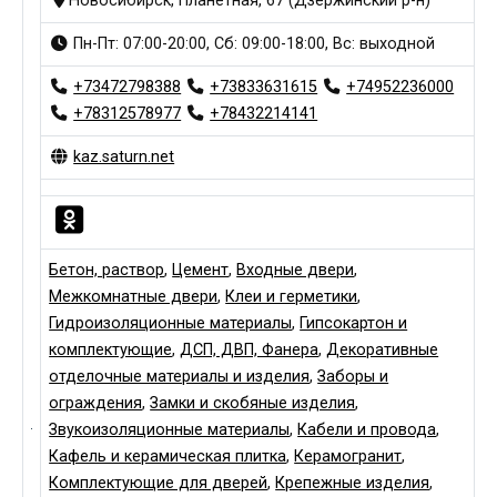
Новосибирск, Планетная, 67 (Дзержинский р-н)
Пн-Пт: 07:00-20:00, Сб: 09:00-18:00, Вс: выходной
+73472798388
+73833631615
+74952236000
+78312578977
+78432214141
kaz.saturn.net
Бетон, раствор
,
Цемент
,
Входные двери
,
Межкомнатные двери
,
Клеи и герметики
,
Гидроизоляционные материалы
,
Гипсокартон и
комплектующие
,
ДСП, ДВП, Фанера
,
Декоративные
отделочные материалы и изделия
,
Заборы и
ограждения
,
Замки и скобяные изделия
,
Звукоизоляционные материалы
,
Кабели и провода
,
Кафель и керамическая плитка
,
Керамогранит
,
Комплектующие для дверей
,
Крепежные изделия
,