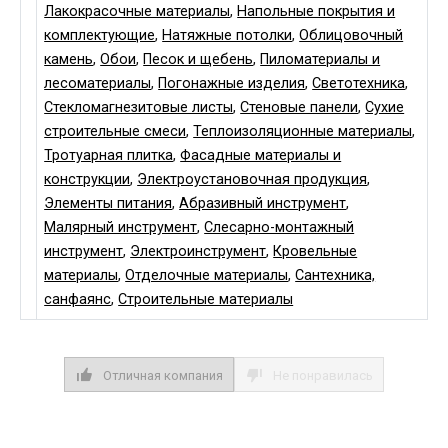
Лакокрасочные материалы
,
Напольные покрытия и
комплектующие
,
Натяжные потолки
,
Облицовочный
камень
,
Обои
,
Песок и щебень
,
Пиломатериалы и
лесоматериалы
,
Погонажные изделия
,
Светотехника
,
Стекломагнезитовые листы
,
Стеновые панели
,
Сухие
строительные смеси
,
Теплоизоляционные материалы
,
Тротуарная плитка
,
Фасадные материалы и
конструкции
,
Электроустановочная продукция
,
Элементы питания
,
Абразивный инструмент
,
Малярный инструмент
,
Слесарно-монтажный
инструмент
,
Электроинструмент
,
Кровельные
материалы
,
Отделочные материалы
,
Сантехника,
санфаянс
,
Строительные материалы
Отличная компания
Не понравилась