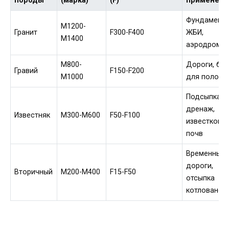
породы
(марка)
(F)
применени
Фундаменты
М1200-
Гранит
F300-F400
ЖБИ,
М1400
аэродромы
М800-
Дороги, бе
Гравий
F150-F200
М1000
для полов
Подсыпка,
дренаж,
Известняк
М300-М600
F50-F100
известкова
почв
Временные
дороги,
Вторичный
М200-М400
F15-F50
отсыпка
котлованов