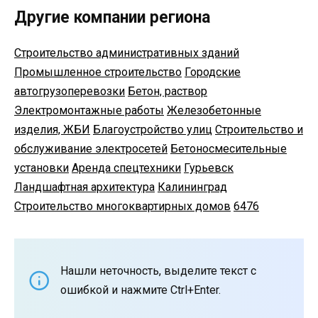
Другие компании региона
Строительство административных зданий
Промышленное строительство
Городские
автогрузоперевозки
Бетон, раствор
Электромонтажные работы
Железобетонные
изделия, ЖБИ
Благоустройство улиц
Строительство и
обслуживание электросетей
Бетоносмесительные
установки
Аренда спецтехники
Гурьевск
Ландшафтная архитектура
Калининград
Строительство многоквартирных домов
6476
Нашли неточность, выделите текст с
ошибкой и нажмите Ctrl+Enter.