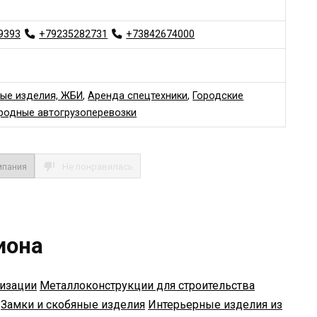
9393
+79235282731
+73842674000
ые изделия, ЖБИ
,
Аренда спецтехники
,
Городские
одные автогрузоперевозки
мпания
Не понравилась
иона
лизации
Металлоконструкции для строительства
Замки и скобяные изделия
Интерьерные изделия из