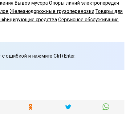
жения
Вывоз мусора
Опоры линий электропередач
олов
Железнодорожные грузоперевозки
Товары для
нфицирующие средства
Сервисное обслуживание
с ошибкой и нажмите Ctrl+Enter.