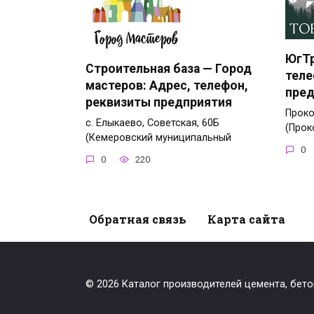
ЮгТр
Строительная база — Город
теле
мастеров: Адрес, телефон,
пред
реквизиты предприятия
Проко
с. Елыкаево, Советская, 60Б
(Прок
(Кемеровский муниципальный
0
0
220
Обратная связь
Карта сайта
© 2026 Каталог производителей цемента, бет