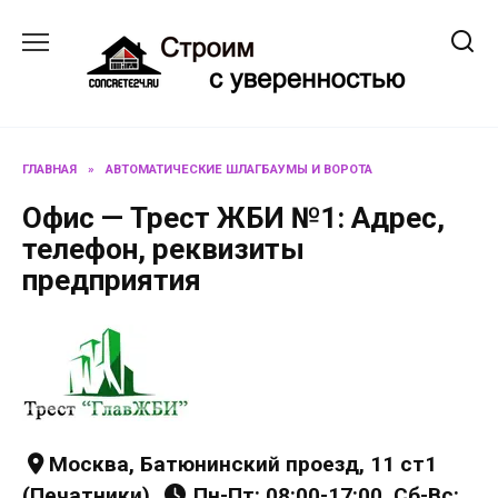
Перейти
к
содержанию
ГЛАВНАЯ
»
АВТОМАТИЧЕСКИЕ ШЛАГБАУМЫ И ВОРОТА
Офис — Трест ЖБИ №1: Адрес,
телефон, реквизиты
предприятия
Москва, Батюнинский проезд, 11 ст1
(Печатники),
Пн-Пт: 08:00-17:00, Сб-Вс: