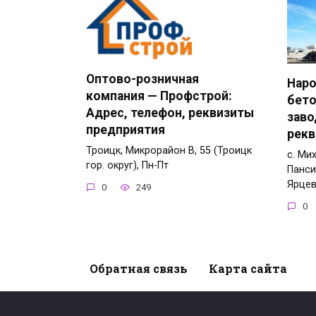
Оптово-розничная
Нар
компания — Профстрой:
бет
Адрес, телефон, реквизиты
заво
предприятия
рекв
Троицк, Микрорайон В, 55 (Троицк
с. Ми
гор. округ), Пн-Пт
Панси
Ярце
0
249
0
Обратная связь
Карта сайта