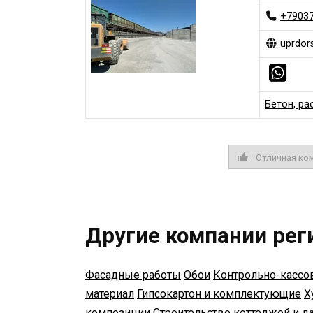
+7903
uprdor
Бетон, ра
Отличная ко
Другие компании рег
Фасадные работы
Обои
Контрольно-кассов
материал
Гипсокартон и комплектующие
Х
композиции
Строительство коттеджей и д