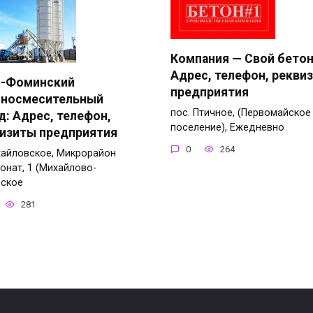
Компания — Свой бетон
Адрес, телефон, рекви
о-Фоминский
предприятия
оносмесительный
пос. Птичное, (Первомайское
д: Адрес, телефон,
поселение), Ежедневно
изиты предприятия
0
264
хайловское, Микрорайон
онат, 1 (Михайлово-
вское
281