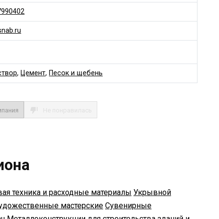
7990402
snab.ru
створ
,
Цемент
,
Песок и щебень
мпания
Не понравилась
иона
ая техника и расходные материалы
Укрывной
удожественные мастерские
Сувенирные
ач
Металлоконструкции для строительства зданий и