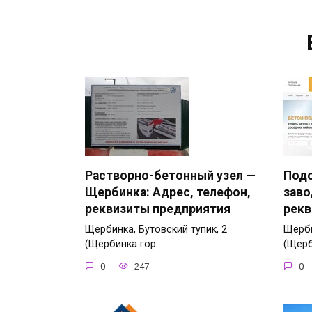
Растворно-бетонный узел —
Под
Щербинка: Адрес, телефон,
заво
реквизиты предприятия
рекв
Щербинка, Бутовский тупик, 2
Щерби
(Щербинка гор.
(Щерб
0
247
0