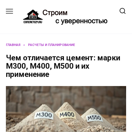
Перейти
к
содержанию
ГЛАВНАЯ
»
РАСЧЕТЫ И ПЛАНИРОВАНИЕ
Чем отличается цемент: марки
М300, М400, М500 и их
применение