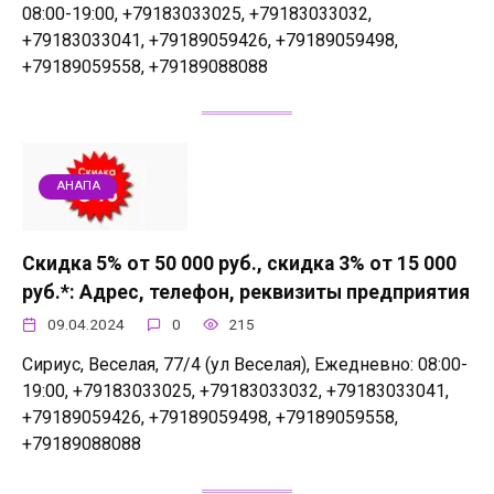
08:00-19:00, +79183033025, +79183033032,
+79183033041, +79189059426, +79189059498,
+79189059558, +79189088088
АНАПА
Скидка 5% от 50 000 руб., скидка 3% от 15 000
руб.*: Адрес, телефон, реквизиты предприятия
09.04.2024
0
215
Сириус, Веселая, 77/4 (ул Веселая), Ежедневно: 08:00-
19:00, +79183033025, +79183033032, +79183033041,
+79189059426, +79189059498, +79189059558,
+79189088088