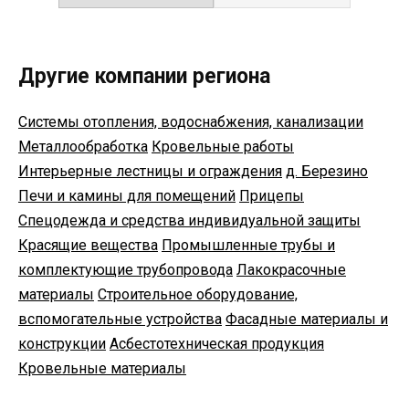
Другие компании региона
Системы отопления, водоснабжения, канализации
Металлообработка
Кровельные работы
Интерьерные лестницы и ограждения
д. Березино
Печи и камины для помещений
Прицепы
Спецодежда и средства индивидуальной защиты
Красящие вещества
Промышленные трубы и
комплектующие трубопровода
Лакокрасочные
материалы
Строительное оборудование,
вспомогательные устройства
Фасадные материалы и
конструкции
Асбестотехническая продукция
Кровельные материалы