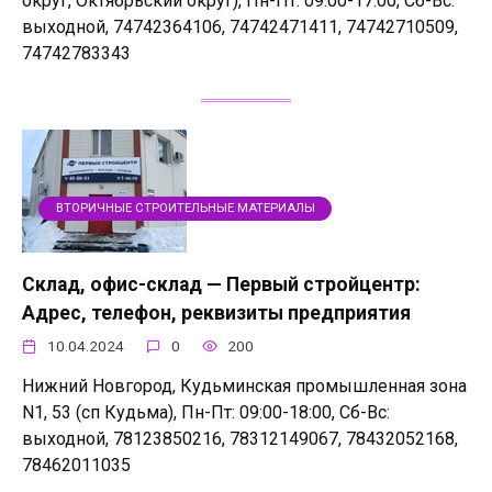
округ, Октябрьский округ), Пн-Пт: 09:00-17:00, Сб-Вс:
выходной, 74742364106, 74742471411, 74742710509,
74742783343
ВТОРИЧНЫЕ СТРОИТЕЛЬНЫЕ МАТЕРИАЛЫ
Склад, офис-склад — Первый стройцентр:
Адрес, телефон, реквизиты предприятия
10.04.2024
0
200
Нижний Новгород, Кудьминская промышленная зона
N1, 53 (сп Кудьма), Пн-Пт: 09:00-18:00, Сб-Вс:
выходной, 78123850216, 78312149067, 78432052168,
78462011035