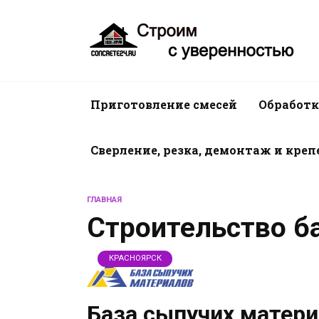
Перейти
к
содержанию
Приготовление смесей
Обработк
Сверление, резка, демонтаж и кре
ГЛАВНАЯ
Строительство ба
КРАСНОЯРСК
База сыпучих матери