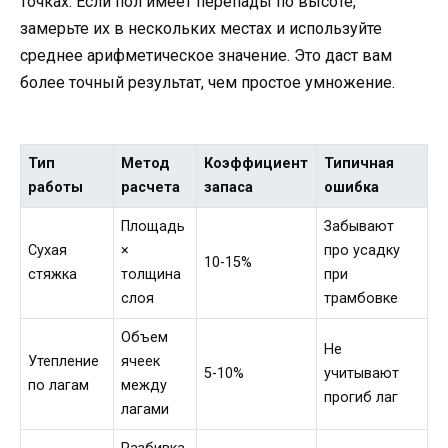
точках. Если пол имеет перепады по высоте,
замерьте их в нескольких местах и используйте
среднее арифметическое значение. Это даст вам
более точный результат, чем простое умножение.
Тип
Метод
Коэффициент
Типичная
работы
расчета
запаса
ошибка
Площадь
Забывают
Сухая
×
про усадку
10-15%
стяжка
толщина
при
слоя
трамбовке
Объем
Не
Утепление
ячеек
5-10%
учитывают
по лагам
между
прогиб лаг
лагами