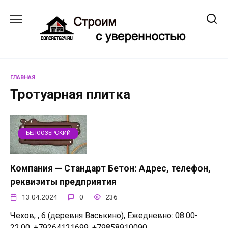
Перейти
к
содержанию
ГЛАВНАЯ
Тротуарная плитка
БЕЛООЗЁРСКИЙ
Компания — Стандарт Бетон: Адрес, телефон,
реквизиты предприятия
13.04.2024
0
236
Чехов, , 6 (деревня Васькино), Ежедневно: 08:00-
22:00, +79264121699, +79858910090